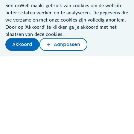
SeniorWeb maakt gebruik van cookies om de website
Algemene voorwaarden
Cookies en cookie-instellingen
beter te laten werken en te analyseren. De gegevens die
Disclaimer
we verzamelen met onze cookies zijn volledig anoniem.
Privacybeleid
Door op 'Akkoord' te klikken ga je akkoord met het
About SeniorWeb
plaatsen van deze cookies.
Akkoord
Aanpassen
Later lezen
Delen
Woordenboek