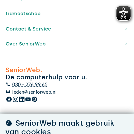
Lidmaatschap
Contact & Service
Over SeniorWeb
SeniorWeb.
De computerhulp voor u.
030 - 276 99 65
leden@seniorweb.nl
SeniorWeb maakt gebruik
©2026 SeniorWeb
van cookies