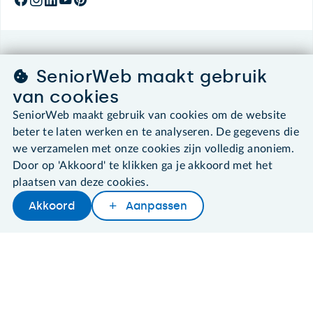
©2026 SeniorWeb
SeniorWeb maakt gebruik
van cookies
Algemene voorwaarden
Cookies en cookie-instellingen
SeniorWeb maakt gebruik van cookies om de website
Disclaimer
beter te laten werken en te analyseren. De gegevens die
Privacybeleid
we verzamelen met onze cookies zijn volledig anoniem.
About SeniorWeb
Door op 'Akkoord' te klikken ga je akkoord met het
plaatsen van deze cookies.
Akkoord
Aanpassen
Later lezen
Delen
Woordenboek