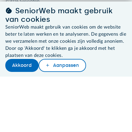
©2026 SeniorWeb
SeniorWeb maakt gebruik
Algemene voorwaarden
van cookies
Cookies en cookie-instellingen
SeniorWeb maakt gebruik van cookies om de website
Disclaimer
beter te laten werken en te analyseren. De gegevens die
Privacybeleid
About SeniorWeb
we verzamelen met onze cookies zijn volledig anoniem.
Door op 'Akkoord' te klikken ga je akkoord met het
plaatsen van deze cookies.
Akkoord
Aanpassen
Later lezen
Delen
Woordenboek