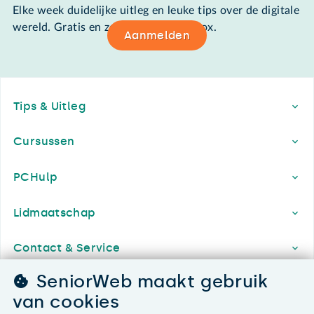
Elke week duidelijke uitleg en leuke tips over de digitale
wereld. Gratis en zomaar in de mailbox.
Aanmelden
Footer
Tips & Uitleg
Cursussen
PCHulp
Lidmaatschap
Contact & Service
SeniorWeb maakt gebruik
Over SeniorWeb
van cookies