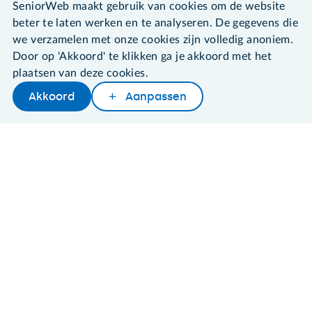
SeniorWeb maakt gebruik van cookies om de website
beter te laten werken en te analyseren. De gegevens die
SeniorWeb.
we verzamelen met onze cookies zijn volledig anoniem.
De computerhulp voor u.
Door op 'Akkoord' te klikken ga je akkoord met het
030 - 276 99 65
plaatsen van deze cookies.
leden@seniorweb.nl
Akkoord
Aanpassen
Later lezen
Delen
Woordenboek
©2026 SeniorWeb
Algemene voorwaarden
Cookies en cookie-instellingen
Disclaimer
Privacybeleid
About SeniorWeb