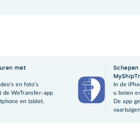
turen met
Schepen 
MyShipT
ideo's en foto's
In de iPh
t de WeTransfer-app
u boten e
tphone en tablet.
De app ge
vaartuige