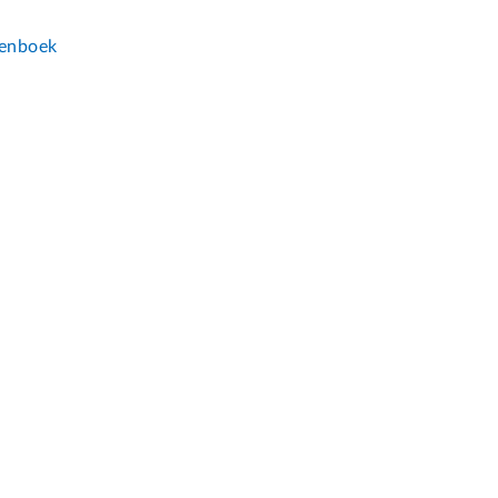
n
enboek