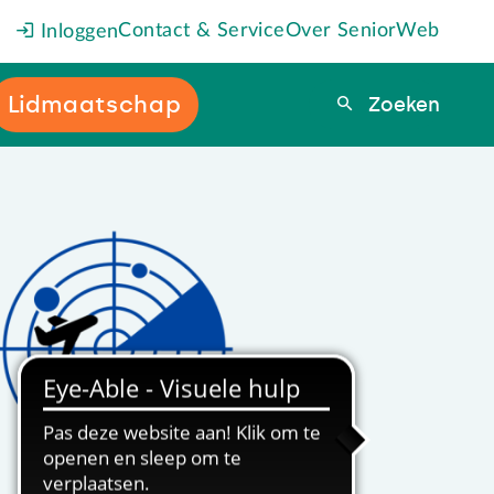
Contact & Service
Over SeniorWeb
Inloggen
Lidmaatschap
Zoeken
Zoeken