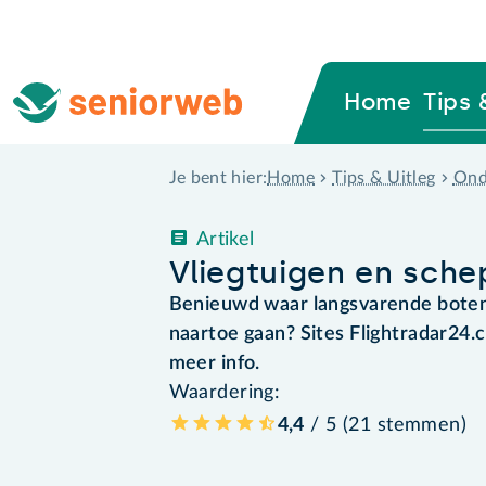
Home
Tips 
Home
Tips & Uitleg
Ond
Je bent hier:
Artikel
Vliegtuigen en sche
Benieuwd waar langsvarende boten 
naartoe gaan? Sites Flightradar24
meer info.
Waardering:
4,4
/ 5 (
21
stemmen
)