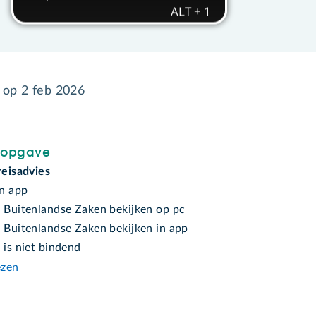
d op
2 feb 2026
sopgave
reisadvies
n app
s Buitenlandse Zaken bekijken op pc
s Buitenlandse Zaken bekijken in app
 is niet bindend
ezen
n