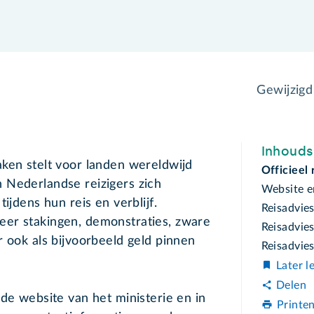
Gewijzig
Inhoud
ken stelt voor landen wereldwijd
Officieel 
 Nederlandse reizigers zich
Website e
ijdens hun reis en verblijf.
Reisadvie
er stakingen, demonstraties, zware
Reisadvie
r ook als bijvoorbeeld geld pinnen
Reisadvies
Later l
Delen
 de website van het ministerie en in
Printe