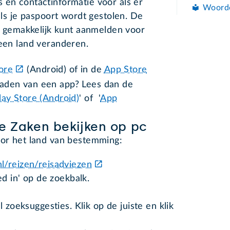
 en contactinformatie voor als er
Woord
 als je paspoort wordt gestolen. De
je gemakkelijk kunt aanmelden voor
 een land veranderen.
ore
(Android) of in de
App Store
oaden van een app? Lees dan de
ay Store (Android)
' of '
App
e Zaken bekijken op pc
oor het land van bestemming:
l/reizen/reisadviezen
ed in' op de zoekbalk.
 zoeksuggesties. Klik op de juiste en klik