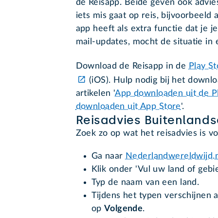
de Reisapp. Beide geven ook advies
iets mis gaat op reis, bijvoorbeeld
app heeft als extra functie dat je 
mail-updates, mocht de situatie in
Download de Reisapp in de
Play St
(iOS). Hulp nodig bij het downl
artikelen '
App downloaden uit de Pl
downloaden uit App Store
'.
Reisadvies Buitenlands
Zoek zo op wat het reisadvies is v
Ga naar
Nederlandwereldwijd.n
Klik onder 'Vul uw land of gebi
Typ de naam van een land.
Tijdens het typen verschijnen al
op
Volgende
.