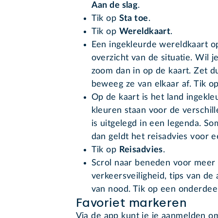
Aan de slag
.
Tik op
Sta toe
.
Tik op
Wereldkaart
.
Een ingekleurde wereldkaart ope
overzicht van de situatie. Wil j
zoom dan in op de kaart. Zet d
beweeg ze van elkaar af. Tik o
Op de kaart is het land ingekle
kleuren staan voor de verschil
is uitgelegd in een legenda. So
dan geldt het reisadvies voor e
Tik op
Reisadvies
.
Scrol naar beneden voor meer in
verkeersveiligheid, tips van d
van nood. Tik op een onderdeel
Favoriet markeren
Via de app kunt je je aanmelden o