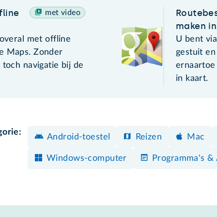
line
Routebes
met video
maken i
 overal met offline
U bent vi
le Maps. Zonder
gestuit en
 toch navigatie bij de
ernaartoe 
in kaart.
gorie:
Android-toestel
Reizen
Mac
Windows-computer
Programma's &