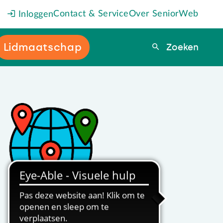
Contact & Service
Over SeniorWeb
Inloggen
Lidmaatschap
Zoeken
Zoeken