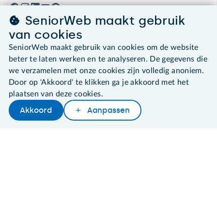
SeniorWeb maakt gebruik
van cookies
SeniorWeb maakt gebruik van cookies om de website
©2026 SeniorWeb
beter te laten werken en te analyseren. De gegevens die
we verzamelen met onze cookies zijn volledig anoniem.
Algemene voorwaarden
Door op 'Akkoord' te klikken ga je akkoord met het
Cookies en cookie-instellingen
plaatsen van deze cookies.
Disclaimer
Privacybeleid
Akkoord
Aanpassen
About SeniorWeb
Later lezen
Delen
Woordenboek