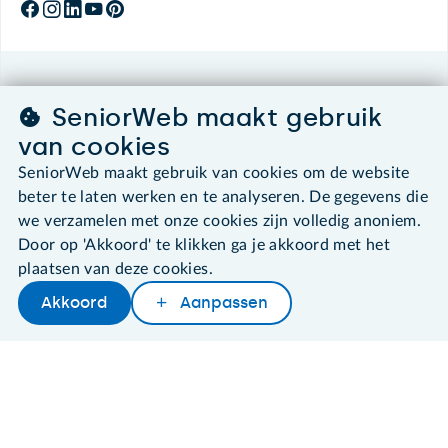
©2026 SeniorWeb
SeniorWeb maakt gebruik
van cookies
Algemene voorwaarden
Cookies en cookie-instellingen
SeniorWeb maakt gebruik van cookies om de website
Disclaimer
beter te laten werken en te analyseren. De gegevens die
Privacybeleid
we verzamelen met onze cookies zijn volledig anoniem.
About SeniorWeb
Door op 'Akkoord' te klikken ga je akkoord met het
plaatsen van deze cookies.
Akkoord
Aanpassen
Later lezen
Delen
Woordenboek