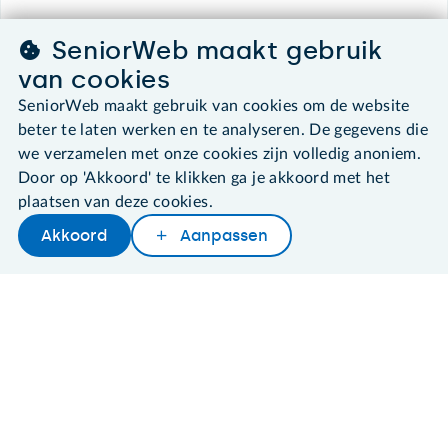
SeniorWeb maakt gebruik
©2026 SeniorWeb
van cookies
SeniorWeb maakt gebruik van cookies om de website
Algemene voorwaarden
beter te laten werken en te analyseren. De gegevens die
Cookies en cookie-instellingen
we verzamelen met onze cookies zijn volledig anoniem.
Disclaimer
Door op 'Akkoord' te klikken ga je akkoord met het
Privacybeleid
About SeniorWeb
plaatsen van deze cookies.
Akkoord
Aanpassen
Later lezen
Delen
Woordenboek