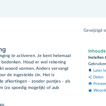
Gewijzigd 
ing
Inhoud
nging te activeren. Je bent helemaal
Instellen
te bedenken. Houd er wel rekening
Gebruike
ikt woord vormen. Anders vervangt
Later l
or de ingestelde zin. Het is
Delen
e afkortingen - zonder puntjes - als
Printe
sm (zo spoedig mogelijk) of aub
Woord
go.