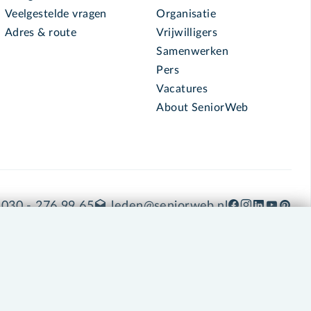
Veelgestelde vragen
Organisatie
Adres & route
Vrijwilligers
Samenwerken
Pers
Vacatures
About SeniorWeb
030 - 276 99 65
leden@seniorweb.nl
okies en cookie-instellingen
Disclaimer
Privacybeleid
About SeniorWeb