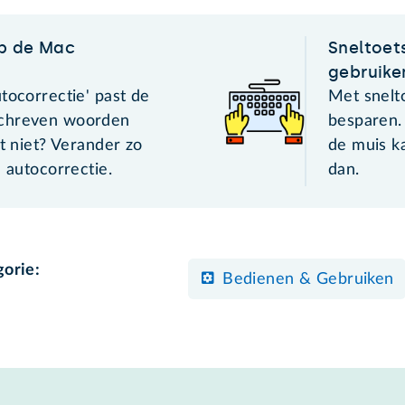
op de Mac
Sneltoet
gebruike
tocorrectie' past de
Met snelto
chreven woorden
besparen.
st niet? Verander zo
de muis ka
n autocorrectie.
dan.
gorie:
Bedienen & Gebruiken