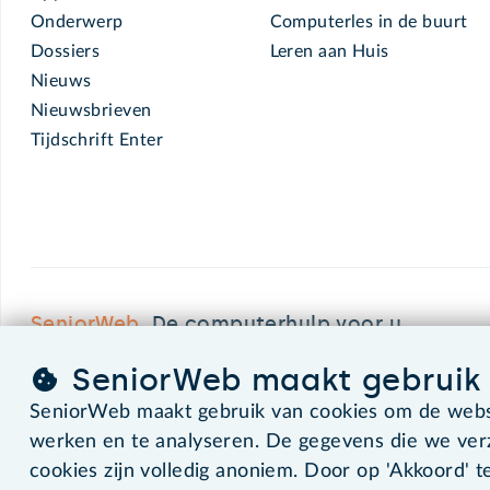
Onderwerp
Computerles in de buurt
Dossiers
Leren aan Huis
Nieuws
Nieuwsbrieven
Tijdschrift Enter
SeniorWeb.
De computerhulp voor u.
SeniorWeb maakt gebruik 
SeniorWeb maakt gebruik van cookies om de websi
©2026 SeniorWeb
werken en te analyseren. De gegevens die we ve
cookies zijn volledig anoniem. Door op 'Akkoord' te