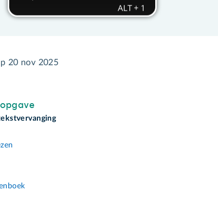
op
20 nov 2025
sopgave
 tekstvervanging
n
ezen
n
enboek