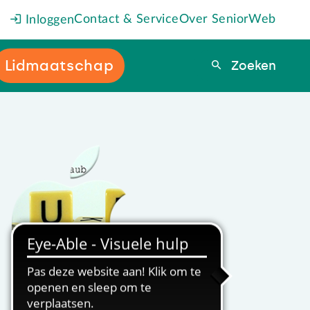
Contact & Service
Over SeniorWeb
Inloggen
Lidmaatschap
Zoeken
Zoeken