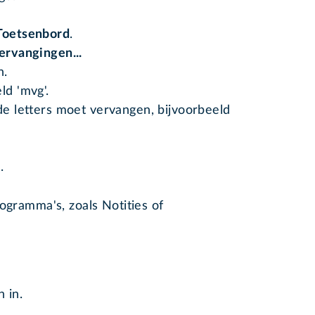
Toetsenbord
.
ervangingen...
n.
ld 'mvg'.
de letters moet vervangen, bijvoorbeeld
d.
ogramma's, zoals Notities of
 in.