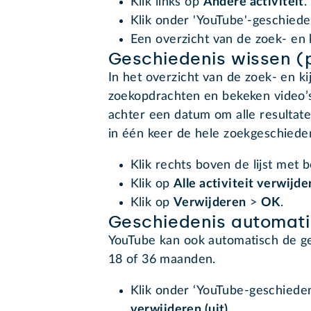
Klik links op
Andere activiteit
.
Klik onder 'YouTube'-geschied
Een overzicht van de zoek- en 
Geschiedenis wissen (
In het overzicht van de zoek- en k
zoekopdrachten en bekeken video’s
achter een datum om alle resultate
in één keer de hele zoekgeschieden
Klik rechts boven de lijst met
Klik op
Alle activiteit verwijde
Klik op
Verwijderen
>
OK
.
Geschiedenis automati
YouTube kan ook automatisch de ge
18 of 36 maanden.
Klik onder ‘YouTube-geschieden
verwijderen (uit)
.