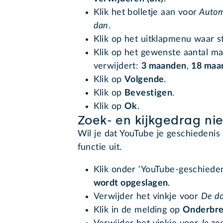
Klik het bolletje aan voor
Automa
dan
.
Klik op het uitklapmenu waar s
Klik op het gewenste aantal m
verwijdert:
3 maanden
,
18 maa
Klik op
Volgende
.
Klik op
Bevestigen
.
Klik op
Ok
.
Zoek- en kijkgedrag ni
Wil je dat YouTube je geschiedenis
functie uit.
Klik onder ‘YouTube-geschieden
wordt opgeslagen
.
Verwijder het vinkje voor
De do
Klik in de melding op
Onderbr