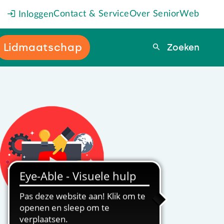
Contact & Service
Over SeniorWeb
Inloggen
Lidmaatschap
Zoeken
Zoeken