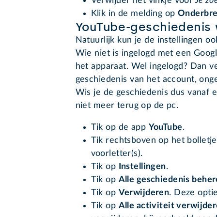
Verwijder het vinkje voor
Je zo
Klik in de melding op
Onderbr
YouTube-geschiedenis 
Natuurlijk kun je de instellingen 
Wie niet is ingelogd met een Goog
het apparaat. Wel ingelogd? Dan ve
geschiedenis van het account, onge
Wis je de geschiedenis dus vanaf 
niet meer terug op de pc.
Tik op de app
YouTube
.
Tik rechtsboven op het bolletje
voorletter(s).
Tik op
Instellingen
.
Tik op
Alle geschiedenis behe
Tik op
Verwijderen
. Deze opti
Tik op
Alle activiteit verwijde