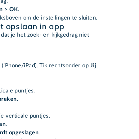
dag.
n
>
OK.
nksboven om de instellingen te sluiten.
et opslaan in app
dat je het zoek- en kijkgedrag niet
k
(iPhone/iPad). Tik rechtsonder op
Jij
icale puntjes.
breken
.
e verticale puntjes.
ren
.
rdt opgeslagen
.