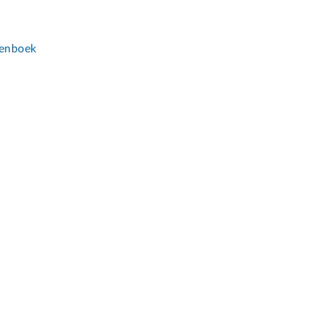
n
enboek