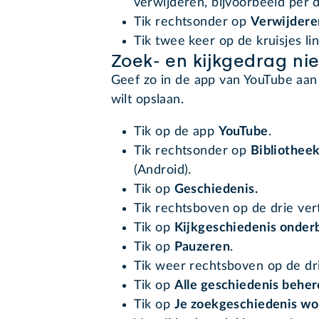
verwijderen, bijvoorbeeld per 
Tik rechtsonder op
Verwijdere
Tik twee keer op de kruisjes li
Zoek- en kijkgedrag ni
Geef zo in de app van YouTube aan 
wilt opslaan.
Tik op de app
YouTube
.
Tik rechtsonder op
Bibliothee
(Android).
Tik op
Geschiedenis.
Tik rechtsboven op de drie vert
Tik op
Kijkgeschiedenis onder
Tik op
Pauzeren
.
Tik weer rechtsboven op de dri
Tik op
Alle geschiedenis behe
Tik op
Je zoekgeschiedenis wo