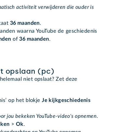
tisch activiteit verwijderen die ouder is
taat
36 maanden
.
aanden waarna YouTube de geschiedenis
nden
of
36 maanden
.
et opslaan (pc)
 helemaal niet opslaat? Zet deze
is’ op het blokje
Je kijkgeschiedenis
or jou bekeken YouTube-video's opnemen
.
eken
>
Ok
.