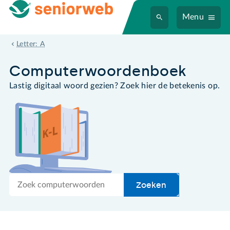
Menu
aanwijzer
Letter: A
Computer­woordenboek
Lastig digitaal woord gezien? Zoek hier de betekenis op.
Zoek
Zoeken