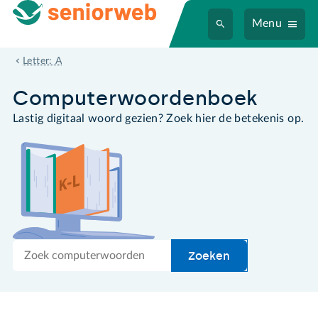
Menu
anker
Letter: A
Computer­woordenboek
Lastig digitaal woord gezien? Zoek hier de betekenis op.
Zoek
Zoeken