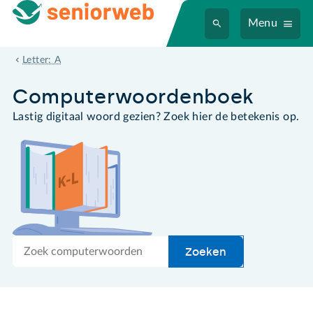
Menu
auteur
Letter: A
Computer­woordenboek
Lastig digitaal woord gezien? Zoek hier de betekenis op.
Zoek
Zoeken