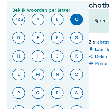
chat
Bekijk woorden per letter
123
A
B
C
Spreek 
D
E
F
G
Zie
chat
Later 
H
I
J
K
Delen
Printe
L
M
N
O
P
Q
R
S