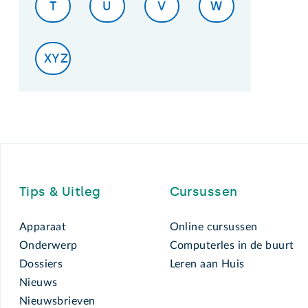
T
U
V
W
XYZ
Footer
Tips & Uitleg
Cursussen
Apparaat
Online cursussen
Onderwerp
Computerles in de buurt
Dossiers
Leren aan Huis
Nieuws
Nieuwsbrieven