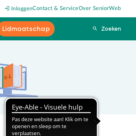
Contact & Service
Over SeniorWeb
Inloggen
Lidmaatschap
Zoeken
Zoeken