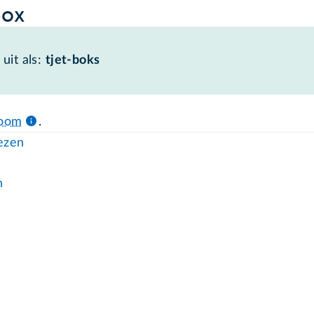
box
uit als:
tjet-boks
room
.
lezen
n