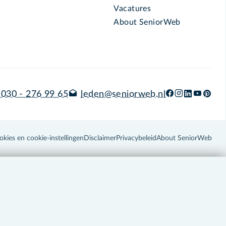
Vacatures
About SeniorWeb
030 - 276 99 65
leden@seniorweb.nl
okies en cookie-instellingen
Disclaimer
Privacybeleid
About SeniorWeb