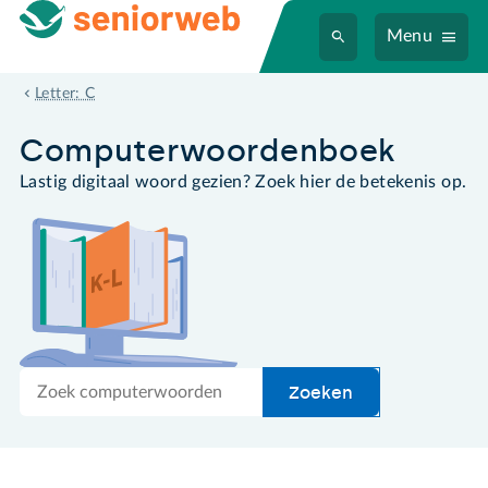
Menu
clipart
Letter: C
Computer­woordenboek
Lastig digitaal woord gezien? Zoek hier de betekenis op.
Zoek
Zoeken