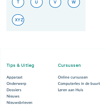
T
U
V
W
XYZ
Footer
Tips & Uitleg
Cursussen
Apparaat
Online cursussen
Onderwerp
Computerles in de buurt
Dossiers
Leren aan Huis
Nieuws
Nieuwsbrieven