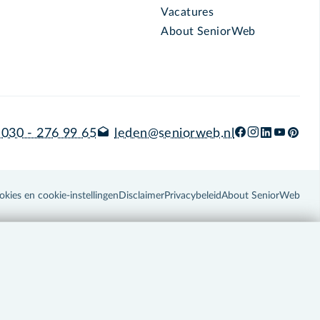
Vacatures
About SeniorWeb
030 - 276 99 65
leden@seniorweb.nl
okies en cookie-instellingen
Disclaimer
Privacybeleid
About SeniorWeb