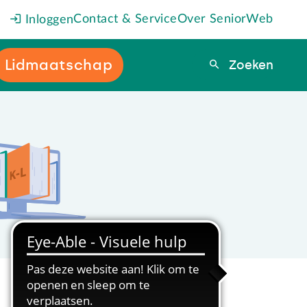
Contact & Service
Over SeniorWeb
Inloggen
Lidmaatschap
Zoeken
Zoeken