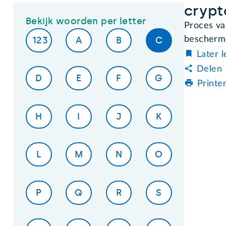
crypt
Bekijk woorden per letter
Proces va
123
A
B
C
bescherme
Later 
Delen
D
E
F
G
Printe
H
I
J
K
L
M
N
O
P
Q
R
S