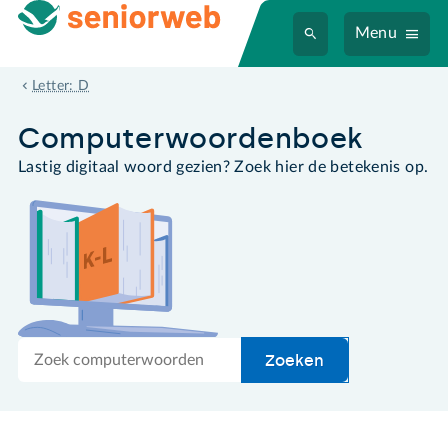
Menu
DECT
Letter: D
Computer­woordenboek
Lastig digitaal woord gezien? Zoek hier de betekenis op.
Zoek
Zoeken