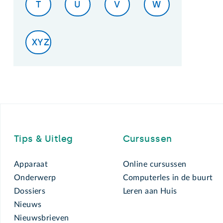
T
U
V
W
XYZ
Footer
Tips & Uitleg
Cursussen
Apparaat
Online cursussen
Onderwerp
Computerles in de buurt
Dossiers
Leren aan Huis
Nieuws
Nieuwsbrieven