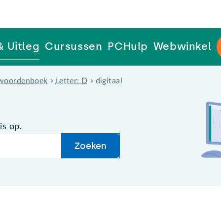
& Uitleg
Cursussen
PCHulp
Webwinkel
woordenboek
Letter: D
digitaal
is op.
Zoeken