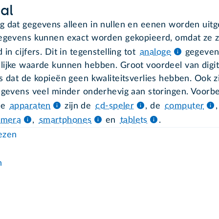
aal
g dat gegevens alleen in nullen en eenen worden uitg
gegevens kunnen exact worden gekopieerd, omdat ze z
 in cijfers. Dit in tegenstelling tot
analoge
gegeven
lijke waarde kunnen hebben. Groot voordeel van digit
s dat de kopieën geen kwaliteitsverlies hebben. Ook z
gegevens veel minder onderhevig aan storingen. Voorb
le
apparaten
zijn de
cd-speler
, de
computer
camera
,
smartphones
en
tablets
.
lezen
n