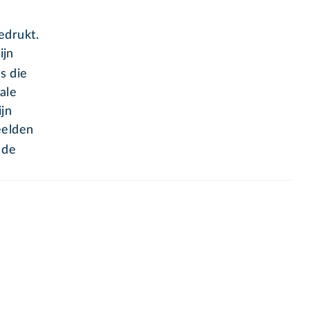
edrukt.
ijn
s die
ale
ijn
eelden
, de