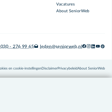
Vacatures
About SeniorWeb
030 - 276 99 65
leden@seniorweb.nl
okies en cookie-instellingen
Disclaimer
Privacybeleid
About SeniorWeb