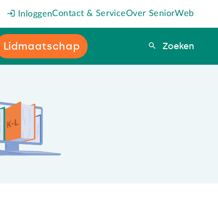
Contact & Service
Over SeniorWeb
Inloggen
Lidmaatschap
Zoeken
Zoeken