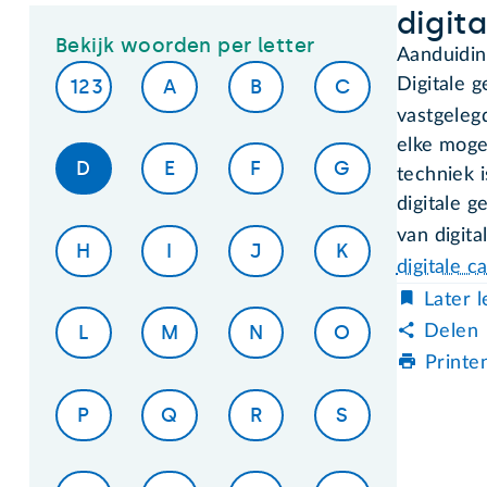
digit
Bekijk woorden per letter
Aanduidin
123
A
B
C
Digitale 
vastgelegd
elke moge
D
E
F
G
techniek i
digitale 
van digita
H
I
J
K
digitale 
Later 
L
M
N
O
Delen
Printe
P
Q
R
S