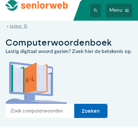
Menu
digitale snelweg
Letter: D
Computer­woordenboek
Lastig digitaal woord gezien? Zoek hier de betekenis op.
Zoek
Zoeken