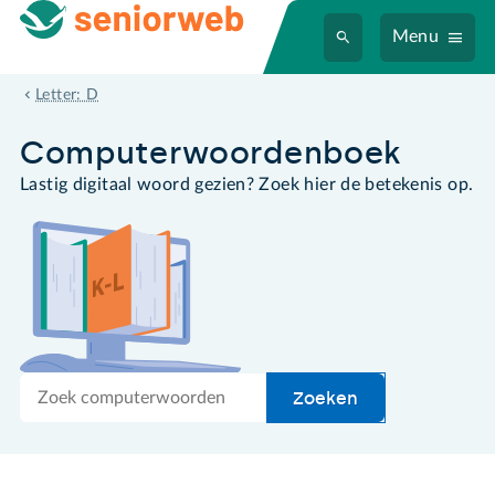
Menu
dingbat
Letter: D
Computer­woordenboek
Lastig digitaal woord gezien? Zoek hier de betekenis op.
Zoek
Zoeken