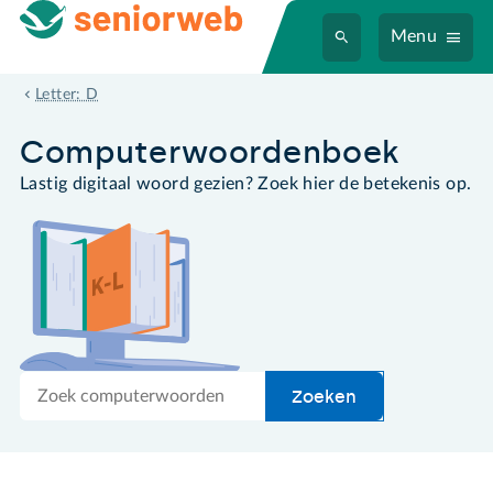
Menu
draadloos
Letter: D
Computer­woordenboek
Lastig digitaal woord gezien? Zoek hier de betekenis op.
Zoek
Zoeken