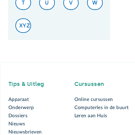
T
U
V
W
XYZ
Footer
Tips & Uitleg
Cursussen
Apparaat
Online cursussen
Onderwerp
Computerles in de buurt
Dossiers
Leren aan Huis
Nieuws
Nieuwsbrieven