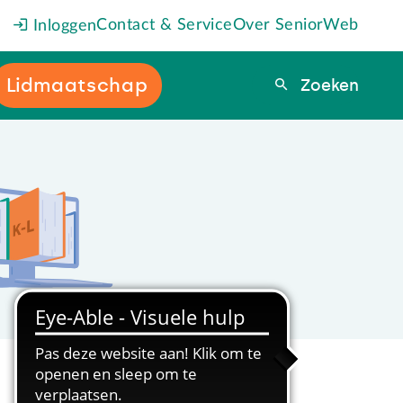
Contact & Service
Over SeniorWeb
Inloggen
Lidmaatschap
Zoeken
Zoeken