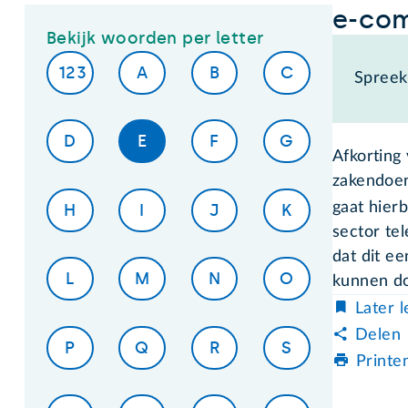
e-co
Bekijk woorden per letter
123
A
B
C
Spreek 
D
E
F
G
Afkorting
zakendoen
gaat hierb
H
I
J
K
sector te
dat dit e
L
M
N
O
kunnen d
Later 
Delen
P
Q
R
S
Printe