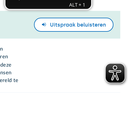
Uitspraak
beluisteren
an
eren
 deze
ensen
ereld te