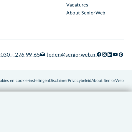
Vacatures
About SeniorWeb
030 - 276 99 65
leden@seniorweb.nl
okies en cookie-instellingen
Disclaimer
Privacybeleid
About SeniorWeb