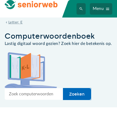
Menu
e-mailkoppeling
Letter: E
Computer­woordenboek
Lastig digitaal woord gezien? Zoek hier de betekenis op.
Zoek
Zoeken