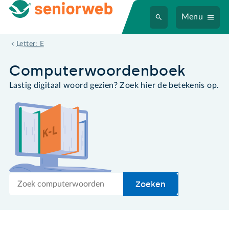
Menu
embedden
Letter: E
Computer­woordenboek
Lastig digitaal woord gezien? Zoek hier de betekenis op.
Zoek
Zoeken