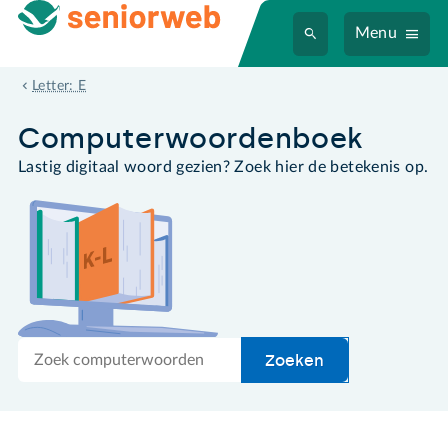
Menu
ethernet
Letter: E
Computer­woordenboek
Lastig digitaal woord gezien? Zoek hier de betekenis op.
Zoek
Zoeken