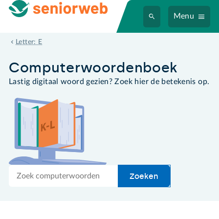
Menu
extern apparaat
Letter: E
Computer­woordenboek
Lastig digitaal woord gezien? Zoek hier de betekenis op.
Zoek
Zoeken