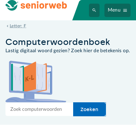
Menu
Flash
Letter: F
Computer­woordenboek
Lastig digitaal woord gezien? Zoek hier de betekenis op.
Zoek
Zoeken