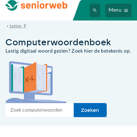
Menu
frame
Letter: F
Computer­woordenboek
Lastig digitaal woord gezien? Zoek hier de betekenis op.
Zoek
Zoeken