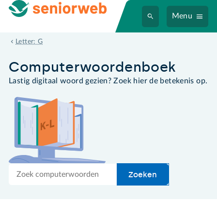
Menu
GPU
Letter: G
Computer­woordenboek
Lastig digitaal woord gezien? Zoek hier de betekenis op.
Zoek
Zoeken