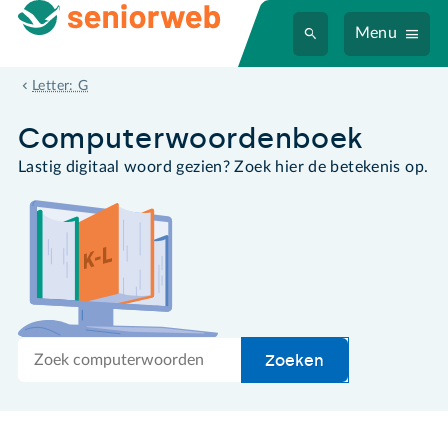
Menu
grafisch tablet
Letter: G
Computer­woordenboek
Lastig digitaal woord gezien? Zoek hier de betekenis op.
Zoek
Zoeken