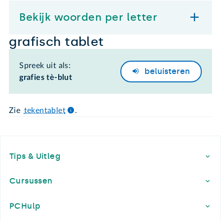
Bekijk woorden per letter
grafisch tablet
Spreek uit als:
beluisteren
grafies tè-blut
Zie
tekentablet
.
Footer
Tips & Uitleg
Cursussen
PCHulp