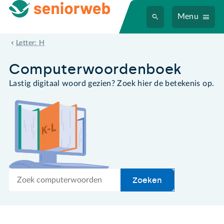
Menu
harde schijf
Letter: H
Computer­woordenboek
Lastig digitaal woord gezien? Zoek hier de betekenis op.
Zoek
Zoeken