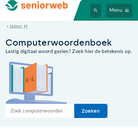
Menu
hypertext
Letter: H
Computer­woordenboek
Lastig digitaal woord gezien? Zoek hier de betekenis op.
Zoek
Zoeken