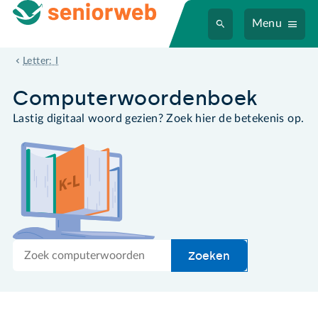
Menu
incognito (surfen)
Letter: I
Computer­woordenboek
Lastig digitaal woord gezien? Zoek hier de betekenis op.
Zoek
Zoeken