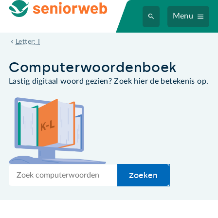
Menu
Instagram
Letter: I
Computer­woordenboek
Lastig digitaal woord gezien? Zoek hier de betekenis op.
Zoek
Zoeken