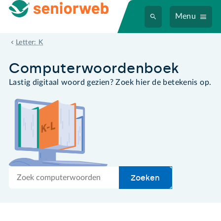
Menu
koppelcode
Letter: K
Computer­woordenboek
Lastig digitaal woord gezien? Zoek hier de betekenis op.
Zoek
Zoeken