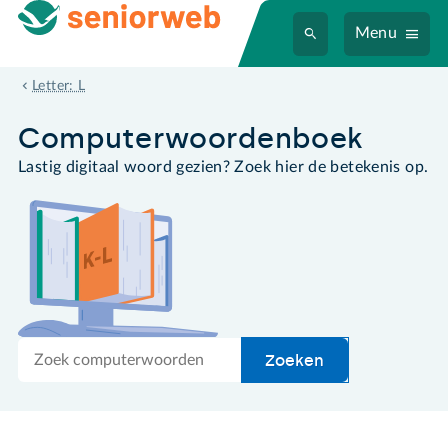
Menu
layers
Letter: L
Computer­woordenboek
Lastig digitaal woord gezien? Zoek hier de betekenis op.
Zoek
Zoeken