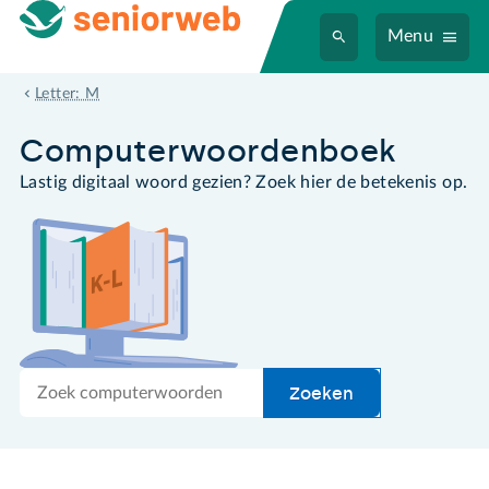
Menu
macro
Letter: M
Computer­woordenboek
Lastig digitaal woord gezien? Zoek hier de betekenis op.
Zoek
Zoeken