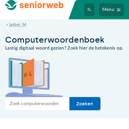
Menu
megabyte
Letter: M
Computer­woordenboek
Lastig digitaal woord gezien? Zoek hier de betekenis op.
Zoek
Zoeken