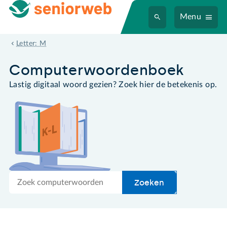
Menu
Microsoft 365
Letter: M
Computer­woordenboek
Lastig digitaal woord gezien? Zoek hier de betekenis op.
Zoek
Zoeken