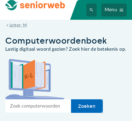
Menu
midi-bestand
Letter: M
Computer­woordenboek
Lastig digitaal woord gezien? Zoek hier de betekenis op.
Zoek
Zoeken