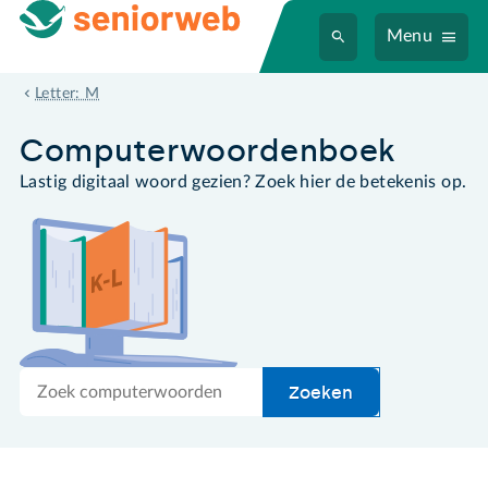
Menu
moderator
Letter: M
Computer­woordenboek
Lastig digitaal woord gezien? Zoek hier de betekenis op.
Zoek
Zoeken