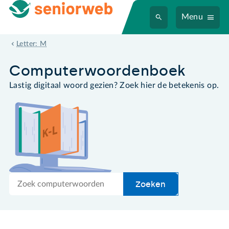
Menu
muiswiel
Letter: M
Computer­woordenboek
Lastig digitaal woord gezien? Zoek hier de betekenis op.
Zoek
Zoeken