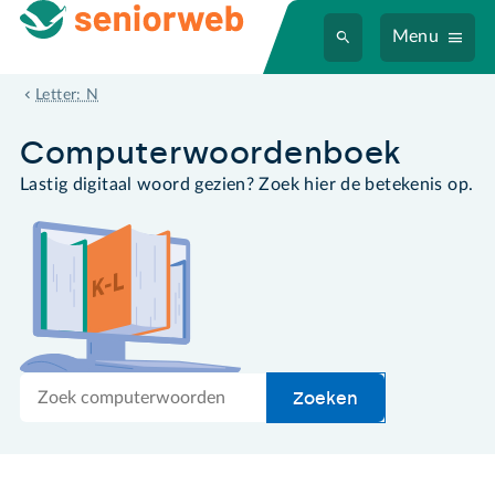
Menu
netwerkkaart
Letter: N
Computer­woordenboek
Lastig digitaal woord gezien? Zoek hier de betekenis op.
Zoek
Zoeken