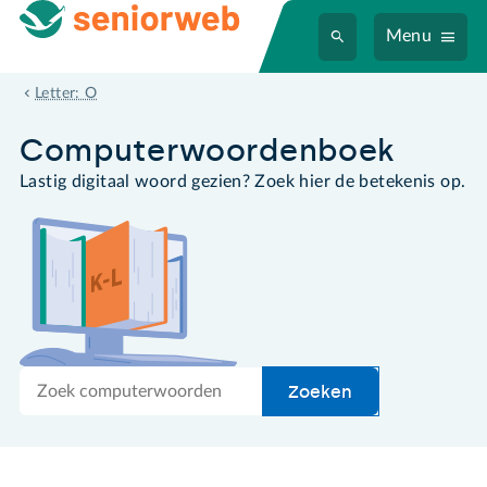
Menu
on the fly
Letter: O
Computer­woordenboek
Lastig digitaal woord gezien? Zoek hier de betekenis op.
Zoek
Zoeken