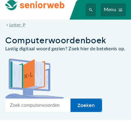
Menu
pad
Letter: P
Computer­woordenboek
Lastig digitaal woord gezien? Zoek hier de betekenis op.
Zoek
Zoeken