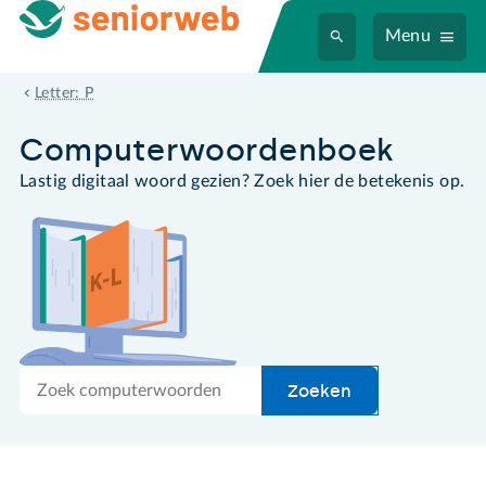
Menu
papierformaat
Letter: P
Computer­woordenboek
Lastig digitaal woord gezien? Zoek hier de betekenis op.
Zoek
Zoeken