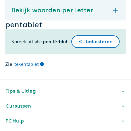
Bekijk woorden per letter
pentablet
beluisteren
Spreek uit als:
pen tè-blut
Zie
tekentablet
.
Footer
Tips & Uitleg
Cursussen
PCHulp