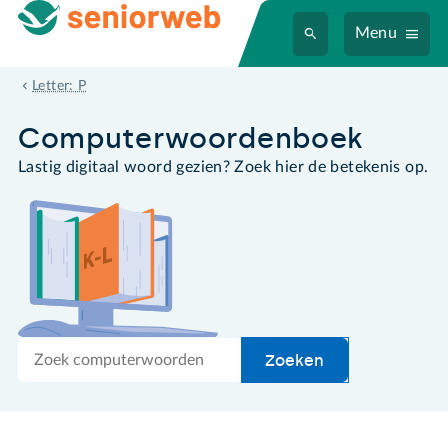
Menu
pinchen
Letter: P
Computer­woordenboek
Lastig digitaal woord gezien? Zoek hier de betekenis op.
Zoek
Zoeken