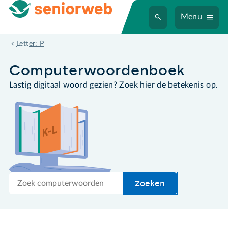
Menu
ppt
Letter: P
Computer­woordenboek
Lastig digitaal woord gezien? Zoek hier de betekenis op.
Zoek
Zoeken